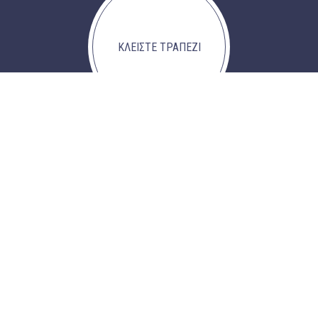
ΚΛΕΙΣΤΕ ΤΡΑΠΕΖΙ
ΤΟ ΘΑΛΑΣΣΑΚΙ
Πείρα και ιστορία 40 ετών.
Η ΠΕΙΡΑΪΚΗ
ΓΝΩΡΙΣΤΕ ΤΟ
Απεριόριστη θέα θάλασσα.
ΘΑΛΑΣΣΙΝΟ ΦΑΓΗΤΟ
ΕΞΕΡΕΥΝΗΣΤΕ ΤΗ